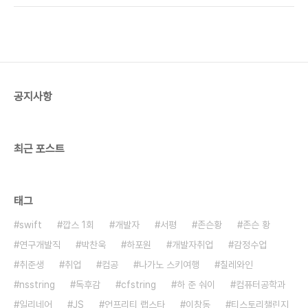
중. 이었으나 다음 TV팟은 자동으로 모바일배려가
되네? 좋은시간들 보내세요 코빅 107 150201 깝
스 1회 코빅 108 2회 코빅 110 3회 코빅 111 4회
코빅 112 5회 코빅 113 6회 코빅 114 7회 코빅
115 8회 코빅 116 9회 코빅 117 10회 코빅 118 11
회
공지사항
최근 포스트
태그
swift
깝스 1회
개발자
서평
존슨황
존슨 황
연구개발직
박찬욱
하포원
개발자취업
감정수업
취준생
취업
컴공
나가노 스키여행
칠레와인
nsstring
독후감
cfstring
하 준 숴이
컴퓨터공학과
일리네어
JS
언프리티 랩스타
이창동
티스토리챌린지