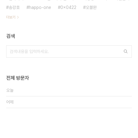
송강호
happo-one
0x0422
오블완
더보기
검색
전체 방문자
오늘
어제