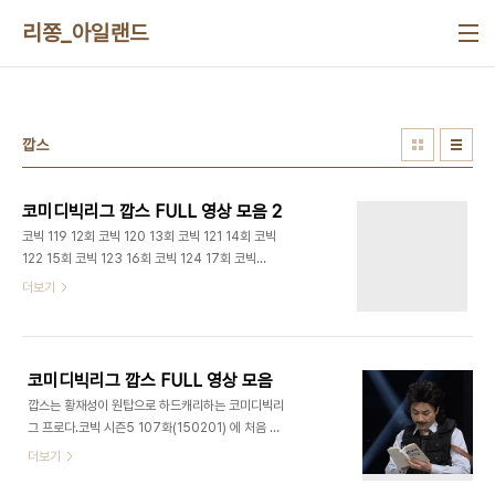
본문 바로가기
리쫑_아일랜드
깝스
코미디빅리그 깝스 FULL 영상 모음 2
코빅 119 12회 코빅 120 13회 코빅 121 14회 코빅
122 15회 코빅 123 16회 코빅 124 17회 코빅
125 18회 NULL 코빅 126 19회 코빅 127 20회
더보기
코미디빅리그 깝스 FULL 영상 모음
깝스는 황재성이 원탑으로 하드캐리하는 코미디빅리
그 프로다.코빅 시즌5 107화(150201) 에 처음 등
장했으며 현재 순위권을 오르락내리락하는 탑클래스
더보기
코빅 코너다지금 열한번(150426 기준) 했고 진행
중이다. 계속 업데이트 예정 모바일배려를 할지 고민