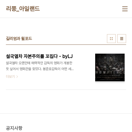
본문 바로가기
리쫑_아일랜드
길리엄과 윌포드
설국열차 자본주의를 꼬집다 - byLJ
설국열차 오랜만에 매력적인 감독의 영화가 개봉한
듯 싶어서 영화관을 찾았다. 봉준호감독이 어떤 세계
관을 갖고있는지에 대한 배경지식은 좀 부족하다. 하
더보기
지만 설국열차에 박찬욱감독이 제작자로 참여했기
때문에 단순한 충무로영화는 아니겠지, 라는 기대감
으로 영화관에 들어섰다. 1. 앞 열차와 뒷 열차의 구
조, 그리고 엔진앞 열차와 뒷 열차의 구조는 자본주의
사회를 구성하는 돈으로 구분되는 계급이라고 생각
했다. 뒷열차의 하층민들은 매일 점호를 받으며 갖혀
있는 그들의 처지를 한탄하지만 현실적으로 그들이
그 세계를 벗어날 방법은 없다.가끔 하층민의 세계를
공지사항
벗어날 기회가 주어지기도 한다. 바이올린 연주를 할