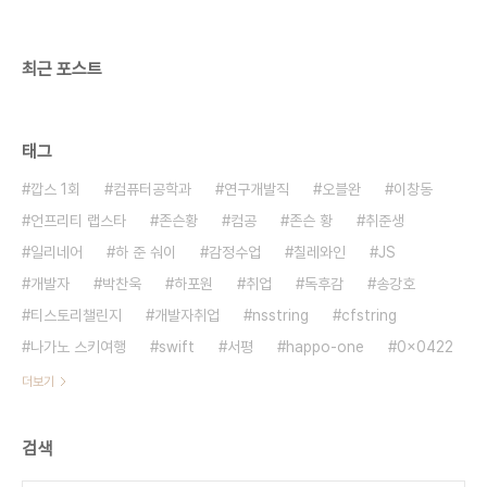
줄 아는 보스턴 심포니 바이올린연주자 할아버지는
아내의 희생을 안고 중간열차쯤에서 좋은옷을 입고
더 나은 생활을 한..
최근 포스트
태그
깝스 1회
컴퓨터공학과
연구개발직
오블완
이창동
언프리티 랩스타
존슨황
컴공
존슨 황
취준생
일리네어
하 준 숴이
감정수업
칠레와인
JS
개발자
박찬욱
하포원
취업
독후감
송강호
티스토리챌린지
개발자취업
nsstring
cfstring
나가노 스키여행
swift
서평
happo-one
0x0422
더보기
검색