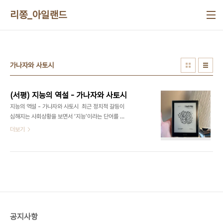
본문 바로가기
리쫑_아일랜드
가나자와 사토시
(서평) 지능의 역설 - 가나자와 사토시
지능의 역설 - 가나자와 사토시 최근 정치적 갈등이
심해지는 사회상황을 보면서 ‘지능’이라는 단어를 자
주쓰는 나를 발견했다. 누군가 처한 상황에 대한 공감
더보기
없이 본인의 이득만을 위해 고군분투하는 자들을 보
면서 불쾌감을 느꼈다. 공감해주는 능력은 정서’지
능’에 의존한다는 이야기를 어디에선가 들었다. 세월
호에서 수백명의 사람이 목숨을 잃어도, 이태원에서
또래 친구들 수십명이 사고를 당해도 같이 슬픔을 나
누기보다 본인 살 길을 찾기위해 분투하는 자들을 보
며 나는 분노감이 들었다. 그들은 나와 다른 생각을
가진 자들이라고 그럴수 도 있다고 외면했지만 사실
공지사항
많이 슬펐다. 그런 생각을 가진 사람이 내 주변에 나