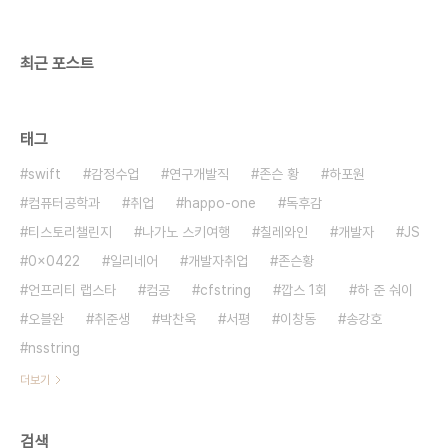
타났을땐 일면식 없는 정치인들이 그랬을때보다 몇
배는 더 슬펐다. 대학생 시절 언제쯤 아이를 갖는게
좋을..
최근 포스트
태그
swift
감정수업
연구개발직
존슨 황
하포원
컴퓨터공학과
취업
happo-one
독후감
티스토리챌린지
나가노 스키여행
칠레와인
개발자
JS
0x0422
일리네어
개발자취업
존슨황
언프리티 랩스타
컴공
cfstring
깝스 1회
하 준 숴이
오블완
취준생
박찬욱
서평
이창동
송강호
nsstring
더보기
검색