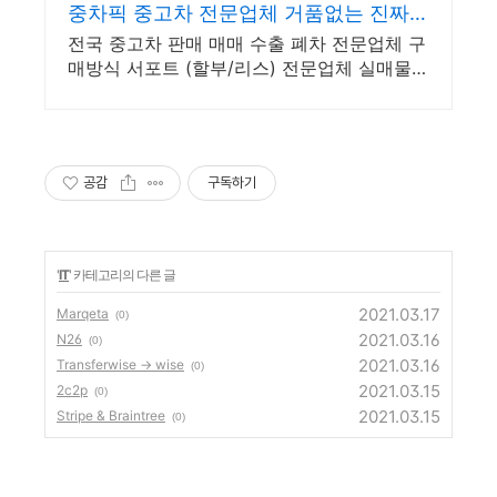
중차픽 중고차 전문업체 거품없는 진짜
안심거래
전국 중고차 판매 매매 수출 폐차 전문업체 구
매방식 서포트 (할부/리스) 전문업체 실매물
중심 전국 비대면 계약 및 탁송 지원, 전국 매
입 판매 거품 빠진 거래
공감
구독하기
'
IT
' 카테고리의 다른 글
2021.03.17
Marqeta
(0)
2021.03.16
N26
(0)
2021.03.16
Transferwise -> wise
(0)
2021.03.15
2c2p
(0)
2021.03.15
Stripe & Braintree
(0)