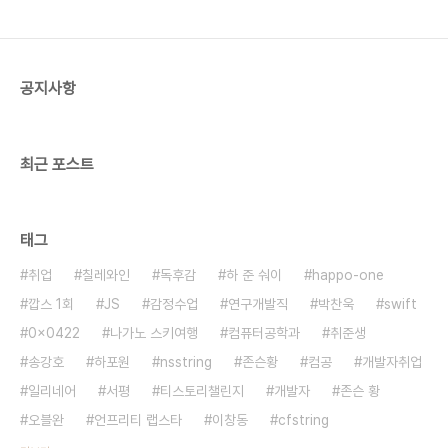
공지사항
최근 포스트
태그
취업
칠레와인
독후감
하 준 숴이
happo-one
깝스 1회
JS
감정수업
연구개발직
박찬욱
swift
0x0422
나가노 스키여행
컴퓨터공학과
취준생
송강호
하포원
nsstring
존슨황
컴공
개발자취업
일리네어
서평
티스토리챌린지
개발자
존슨 황
오블완
언프리티 랩스타
이창동
cfstring