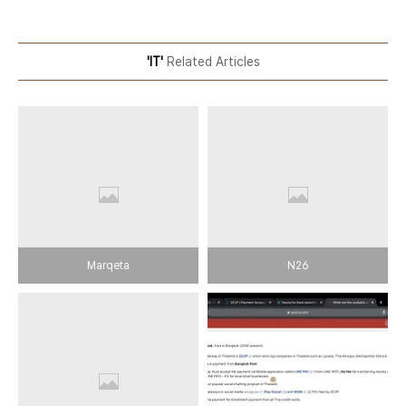
'IT'
Related Articles
Marqeta
N26