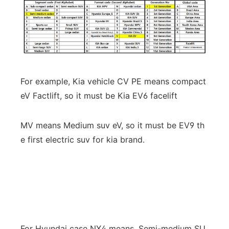
For example, Kia vehicle CV PE means compact
eV Factlift, so it must be Kia EV6 facelift
MV means Medium suv eV, so it must be EV9 th
e first electric suv for kia brand.
For Hyundai case NX4 means, Semi-medium SU