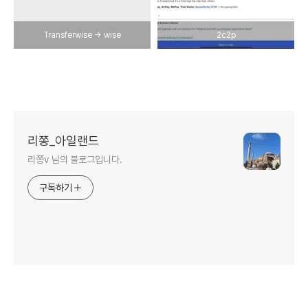
Transferwise -> wise
2c2p
리쫑_아일랜드
리쫑v 님의 블로그입니다.
구독하기