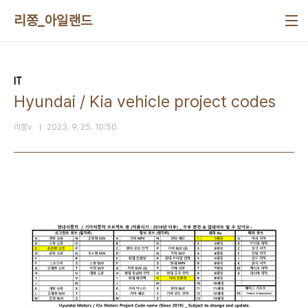
본문 바로가기
리쫑_아일랜드
IT
Hyundai / Kia vehicle project codes
리쫑v
2023. 9. 25. 10:50