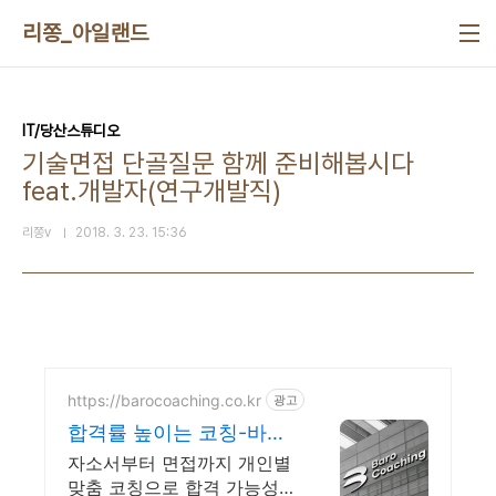
본문 바로가기
리쫑_아일랜드
IT/당산스튜디오
기술면접 단골질문 함께 준비해봅시다
feat.개발자(연구개발직)
리쫑v
2018. 3. 23. 15:36
https://barocoaching.co.kr
광고
합격률 높이는 코칭-바로
코칭 자소서 및 면접대비
자소서부터 면접까지 개인별
완벽정리
맞춤 코칭으로 합격 가능성