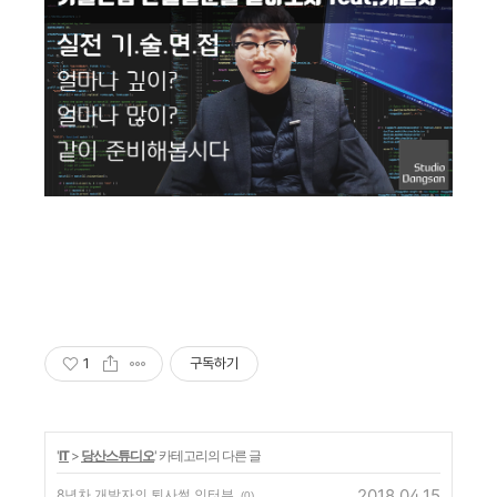
1
구독하기
'
IT
>
당산스튜디오
' 카테고리의 다른 글
2018.04.15
8년차 개발자의 퇴사썰 인터뷰
(0)