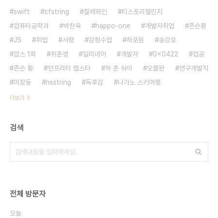
swift
cfstring
칠레와인
티스토리챌린지
컴퓨터공학과
박찬욱
happo-one
개발자취업
존슨황
JS
취업
서평
감정수업
하포원
송강호
깝스 1회
취준생
일리네어
개발자
0x0422
컴공
존슨 황
언프리티 랩스타
하 준 숴이
오블완
연구개발직
이창동
nsstring
독후감
나가노 스키여행
더보기
검색
전체 방문자
오늘