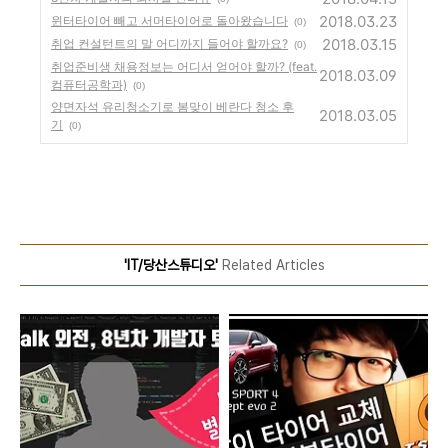
2018.03.23
윈터타이어 빼고 서머타이어로 돌아왔습니다
(0)
2018.03.15
취업 컨설턴트의 말 어디까지 들어야 할까요?
(0)
취업준비생 채용정보는 어디서 얻어야 할까? (feat.
2018.03.09
컴퓨터공학과)
(0)
양면자석 유리청소기로 봄맞이 베란다 청소 후
2018.03.05
기
(0)
'IT/당산스튜디오'
Related Articles