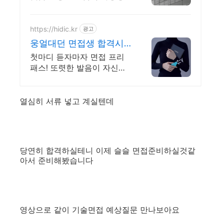
을 확실히 높입니다 전현직
면접관 기준으로 합격 가능
성을 높이는 실전 맞춤 코칭
https://hidic.kr
광고
웅얼대던 면접생 합격시
킨 템 면접 합격 필수템
첫마디 듣자마자 면접 프리
패스! 또렷한 발음이 자신감
을 만듭니다.
열심히 서류 넣고 계실텐데
당연히 합격하실테니 이제 슬슬 면접준비하실것같
아서 준비해봤습니다
영상으로 같이 기술면접 예상질문 만나보아요